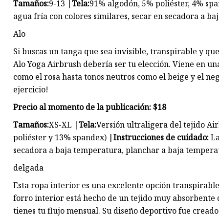
Tamaños:
9-13 |
Tela:
91% algodón, 5% poliéster, 4% sp
agua fría con colores similares, secar en secadora a b
Alo
Si buscas un tanga que sea invisible, transpirable y qu
Alo Yoga Airbrush debería ser tu elección. Viene en un
como el rosa hasta tonos neutros como el beige y el n
ejercicio!
Precio al momento de la publicación: $18
Tamaños:
XS-XL |
Tela:
Versión ultraligera del tejido A
poliéster y 13% spandex) |
Instrucciones de cuidado:
La
secadora a baja temperatura, planchar a baja temperat
delgada
Esta ropa interior es una excelente opción transpirab
forro interior está hecho de un tejido muy absorbente
tienes tu flujo mensual. Su diseño deportivo fue creado