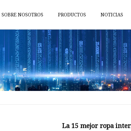
SOBRE NOSOTROS
PRODUCTOS
NOTICIAS
Escultor de cuerpo
Ropa interior femenina
Ropa deportiva para mujer
bragas de las señoras
Camisola de mujer
Top de tubo para mujer
Ropa de discoteca para mujer
Fajas para mujer
Faja moldeadora para hombre
La 15 mejor ropa inter