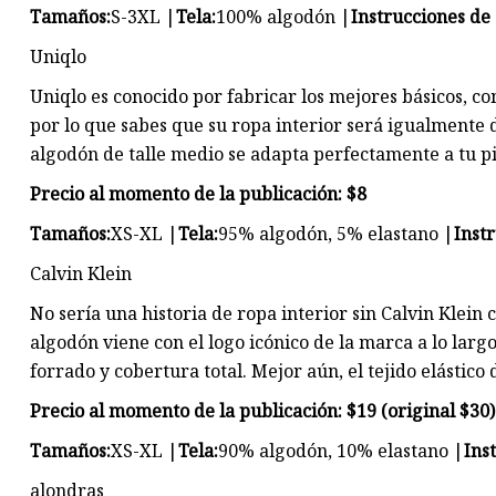
Tamaños:
S-3XL |
Tela:
100% algodón |
Instrucciones de
Uniqlo
Uniqlo es conocido por fabricar los mejores básicos, co
por lo que sabes que su ropa interior será igualmente 
algodón de talle medio se adapta perfectamente a tu pi
Precio al momento de la publicación: $8
Tamaños:
XS-XL |
Tela:
95% algodón, 5% elastano |
Inst
Calvin Klein
No sería una historia de ropa interior sin Calvin Klein
algodón viene con el logo icónico de la marca a lo larg
forrado y cobertura total. Mejor aún, el tejido elásti
Precio al momento de la publicación: $19 (original $30)
Tamaños:
XS-XL |
Tela:
90% algodón, 10% elastano |
Ins
alondras