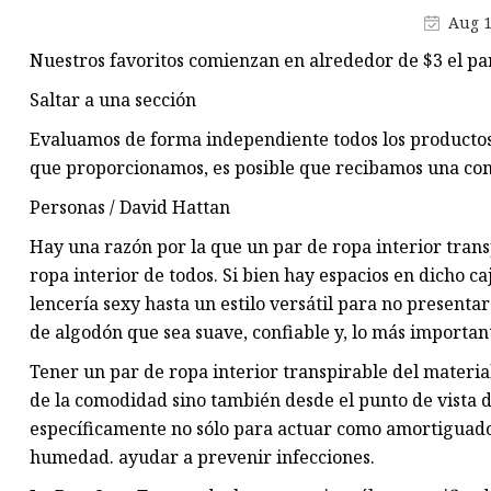
Camisetas deportivas para mu
Aug 1
Traje deportivo para mujer
Nuestros favoritos comienzan en alrededor de $3 el pa
Faja moldeadora para mujer
Saltar a una sección
Evaluamos de forma independiente todos los productos y
que proporcionamos, es posible que recibamos una co
Personas / David Hattan
Hay una razón por la que un par de ropa interior trans
ropa interior de todos. Si bien hay espacios en dicho c
lencería sexy hasta un estilo versátil para no presenta
de algodón que sea suave, confiable y, lo más important
Tener un par de ropa interior transpirable del material
de la comodidad sino también desde el punto de vista d
específicamente no sólo para actuar como amortiguador 
humedad. ayudar a prevenir infecciones.