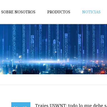
SOBRE NOSOTROS
PRODUCTOS
NOTICIAS
Escultor de cuerpo
Ropa interior femenina
Ropa deportiva para mujer
bragas de las señoras
Camisola de mujer
Top de tubo para mujer
Ropa de discoteca para mujer
Fajas para mujer
Faja moldeadora para hombre
Trajes USWNT: todo lo que debe s