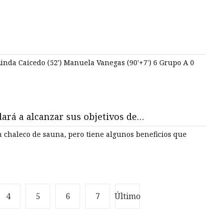
Linda Caicedo (52') Manuela Vanegas (90'+7') 6 Grupo A 0
ará a alcanzar sus objetivos de
evo año
n chaleco de sauna, pero tiene algunos beneficios que
4
5
6
7
Último