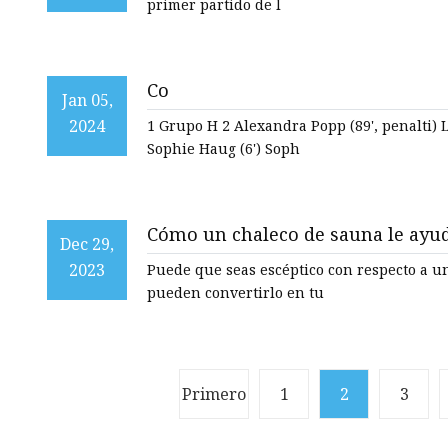
primer partido de l
Co
Jan 05,
2024
1 Grupo H 2 Alexandra Popp (89', penalti) 
Sophie Haug (6') Soph
Cómo un chaleco de sauna le ayud
Dec 29,
acondicionamiento físico este nu
2023
Puede que seas escéptico con respecto a u
pueden convertirlo en tu
Primero
1
2
3