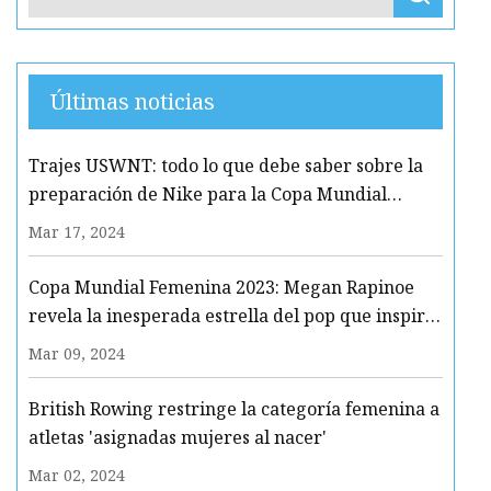
Últimas noticias
Trajes USWNT: todo lo que debe saber sobre la
preparación de Nike para la Copa Mundial
Femenina
Mar 17, 2024
Copa Mundial Femenina 2023: Megan Rapinoe
revela la inesperada estrella del pop que inspiró
su nuevo color de cabello en la Copa del Mundo
Mar 09, 2024
British Rowing restringe la categoría femenina a
atletas 'asignadas mujeres al nacer'
Mar 02, 2024