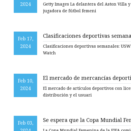
Mundial Femenina, según revela 
2024
Getty Images La delantera del Aston Villa y
jugadora de fútbol femeni
Clasificaciones deportivas sema
Feb 17,
2024
Clasificaciones deportivas semanales: US
Watch
El mercado de mercancías deportiv
Feb 10,
millones de dólares en 2030
2024
El mercado de artículos deportivos con lic
distribución y el usuari
Se espera que la Copa Mundial Fe
Feb 03,
deportes femeninos
2024
La Copa Mundial Femenina de la FIFA comi