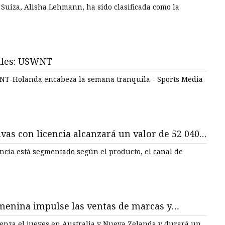
un estudio
 Suiza, Alisha Lehmann, ha sido clasificada como la
nales: USWNT
WNT-Holanda encabeza la semana tranquila - Sports Media
as con licencia alcanzará un valor de 52 040
encia está segmentado según el producto, el canal de
menina impulse las ventas de marcas y
enza el jueves en Australia y Nueva Zelanda y durará un