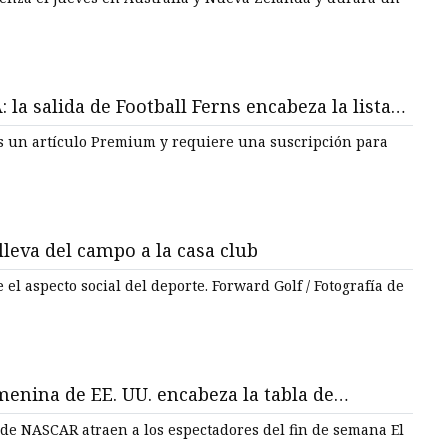
la salida de Football Ferns encabeza la lista
e de Nueva Zelanda
 es un artículo Premium y requiere una suscripción para
lleva del campo a la casa club
l del deporte. Forward Golf / Fotografía de
menina de EE. UU. encabeza la tabla de
emana en clasificaciones deportivas
 de NASCAR atraen a los espectadores del fin de semana El