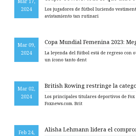
Camisetas deportivas para mu
Mar 17,
Mundial Femenina
2024
Los jugadores de fútbol luciendo vestimen
Traje deportivo para mujer
avistamiento tan rutinari
Faja moldeadora para mujer
Copa Mundial Femenina 2023: Mega
Mar 09,
pop que inspiró su nuevo color d
2024
La leyenda del fútbol está de regreso con 
un ícono tanto dent
British Rowing restringe la categ
Mar 02,
nacer'
2024
Los principales titulares deportivos de Fox News Flash están aq
Foxnews.com. Brit
Alisha Lehmann lidera el comprom
Feb 24,