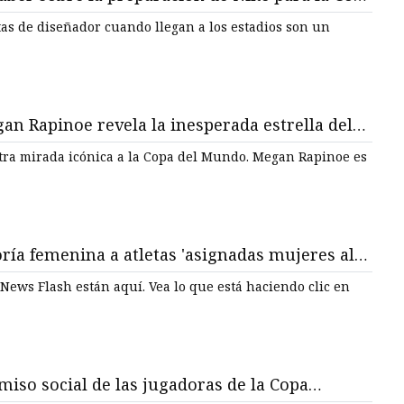
jer
tas de diseñador cuando llegan a los estadios son un
n Rapinoe revela la inesperada estrella del
e cabello en la Copa del Mundo
otra mirada icónica a la Copa del Mundo. Megan Rapinoe es
oría femenina a atletas 'asignadas mujeres al
uí. Vea lo que está haciendo clic en
iso social de las jugadoras de la Copa