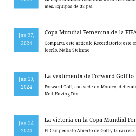
mes. Equipos de 32 paí
Copa Mundial Femenina de la FIFA: 
Jan 27,
de angustias locales en el deport
2024
Comparta este artículo Recordatorio: este
leerlo. Malia Steinme
La vestimenta de Forward Golf lo 
Jan 19,
2024
Forward Golf, con sede en Montco, defiende el aspecto socia
Nell Hoving Dix
La victoria en la Copa Mundial Fe
Jan 12,
clasificaciones deportivas: esta s
2024
El Campeonato Abierto de Golf y la carrera