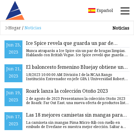
Español
Hogar
/
Noticias
Noticias
Ice Spice revela que guarda un par de
Jun 23,
bragas de repuesto en su bolso: 'Los malos
Nunca atraparás a Ice Spice sin un par de bragas limpias.
2023
que las entienden, las consiguen'
Hablando con British Vogue, Ice Spice reveló que guarda un
p
El baloncesto femenino Bluejay obtiene una
Jun 21,
mención académica especial de la WBCA
1/8/2023 10:00:00 AM División I de la NCAA Rango
2023
Institución Entrenador en jefe GPA 1 Universidad Robert
Morris Charlie
Roark lanza la colección Otoño 2023
Jun 19,
2 de agosto de 2023 Presentamos la colección Otoño 2023
2023
de Roark: Far Out East, una nueva oferta de productos listos
pa
Las 18 mejores camisetas sin mangas para
Jun 17,
mujer de 2023
La camiseta sin mangas Pima Micro-Rib con cuello en
2023
embudo de Everlane es nuestra mejor elección. Saltar a
una sección