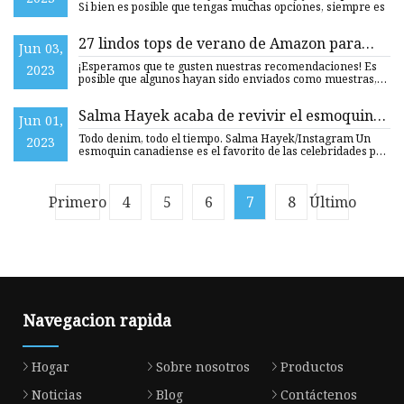
Si bien es posible que tengas muchas opciones, siempre es
27 lindos tops de verano de Amazon para
Jun 03,
agregar a tu rotación
¡Esperamos que te gusten nuestras recomendaciones! Es
2023
posible que algunos hayan sido enviados como muestras,
pero todo
Salma Hayek acaba de revivir el esmoquin
Jun 01,
canadiense con un top tubo de mezclilla
Todo denim, todo el tiempo. Salma Hayek/Instagram Un
2023
esmoquin canadiense es el favorito de las celebridades por
una ra
Primero
4
5
6
7
8
Último
Navegacion rapida
Hogar
Sobre nosotros
Productos
Noticias
Blog
Contáctenos