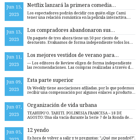
Netflix lanzará la primera comedia
Jun 15,
romántica interactiva Choose Love, donde
Los espectadores podrán decidir con quién elige Cami
2023
los espectadores podrán decidir el final
tener una relación romántica en la película interactiva.
Suscríbase
Los compradores abandonaron sus
Jun 13,
sujetadores por el 50% de Ododos
Un paquete de tres ahora tiene un 50 por ciento de
2023
descuento. Evaluamos de forma independiente todos los
productos y s
Los mejores vestidos de verano para
Jun 11,
comprar en Alice + Olivia, Asos, J.Crew y más
— Los editores de Review eligen de forma independiente
2023
las recomendaciones. Las compras realizadas a través de
los enl
Esta parte superior
Jun 09,
Us Weekly tiene asociaciones afiliadas, por lo que podemos
2023
recibir una compensación por algunos enlaces a productos
y s
Organización de vida urbana
Jun 07,
TEAHUPO'O, TAHITI, POLINESIA FRANCESA – 18 DE
2023
AGOSTO: Una ola vacía durante la Serie 7 de la Ronda de
Apertura en el Ou
12 yendo
Jun 05,
Es hora de volver a salir y te preguntas: "¿Qué me pondré?".
2023