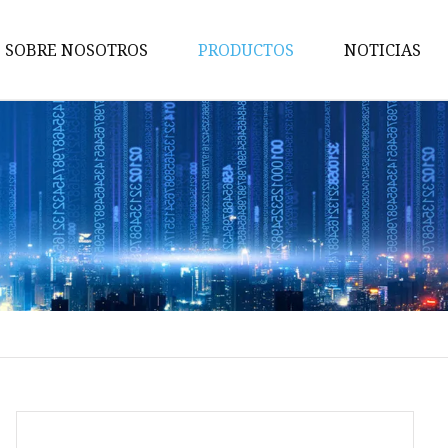
SOBRE NOSOTROS
PRODUCTOS
NOTICIAS
Escultor de cuerpo
Ropa interior femenina
Ropa deportiva para mujer
bragas de las señoras
Camisola de mujer
Top de tubo para mujer
Ropa de discoteca para mujer
Fajas para mujer
Faja moldeadora para hombre