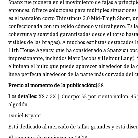
Spanx fue pionera en el movimiento de fajas a principi
entonces. Ofrece soluciones para múltiples situaciones
es el pantalón corto Thinstincts 2.0 Mid-Thigh Short, un
confeccionada con un tejido cómodo y ultraligero. Es la
cobertura y suavidad garantizadas desde el torso hasta
visibles de las bragas). A muchos estilistas destacados
11th House Agency, que ha considerado a Spanx su opci
impresionante, incluidos Marc Jacobs y Helmut Lang). 
eliminan el bulto que puede aparecer alrededor de la c
línea perfecta alrededor de la parte más curvada del 
Precio al momento de la publicación:
$58
Los detalles:
XS a 3X | Cuerpo: 55 por ciento nailon, 45 
algodón
Daniel Bryant
Está dedicado al mercado de tallas grandes y está dis
El tamaño solo comienza en 14/16.