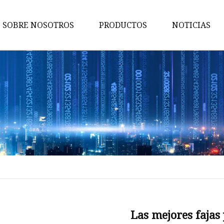
SOBRE NOSOTROS
PRODUCTOS
NOTICIAS
Escultor de cuerpo
Ropa interior femenina
Ropa deportiva para mujer
bragas de las señoras
Camisola de mujer
Top de tubo para mujer
Ropa de discoteca para mujer
Fajas para mujer
Faja moldeadora para hombre
Las mejores fajas