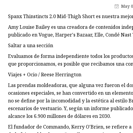
Camisetas deportivas para mu
May 0
Traje deportivo para mujer
Spanx Thinstincts 2.0 Mid-Thigh Short es nuestra mejor
Faja moldeadora para mujer
Amy Louise Bailey es una creadora de contenidos indep
publicado en Vogue, Harper's Bazaar, Elle, Condé Nast
Saltar a una sección
Evaluamos de forma independiente todos los productos y
que proporcionamos, es posible que recibamos una co
Viajes + Ocio / Reese Herrington
Las prendas moldeadoras, que alguna vez fueron el dom
ocasiones especiales, se han convertido en un elemento
no se define por la incomodidad y la estética al estilo
escenarios de vestuario. Y, según un informe publicad
alcance los 6.900 millones de dólares en 2030.
El fundador de Commando, Kerry O'Brien, se refiere a 